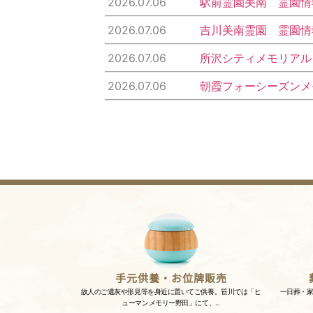
2026.07.06
駅前霊園美南 霊園情
2026.07.06
吉川美南霊園 霊園情
2026.07.06
所沢シティメモリアル
2026.07.06
朝霞フォーシーズンメ
手元供養・お位牌販売
故人のご遺灰や形見等を身近に置いてご供養。笹川では「ヒ
一日葬・
ューマンメモリー野田」にて、…