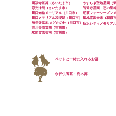
圓福寺墓苑（さいたま市）
やすらぎ聖地霊園（
彩光浄苑（さいたま市）
智遍寺霊園 恵の聖
川口光輪メモリアル（川口市）
朝霞フォーシーズン
川口メモリアル和楽邸（川口市）
聖地霊園未来（朝霞
源長寺墓地 まどかの杜（川口市）
所沢シティメモリア
吉川美南霊園（吉川市）
駅前霊園美南（吉川市）
ペットと一緒に入れるお墓
永代供養墓・樹木葬