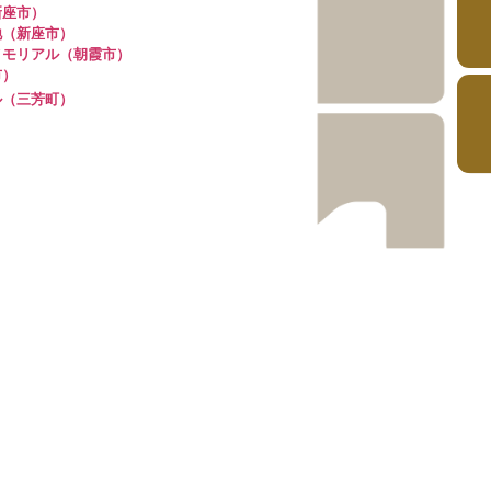
新座市）
地（新座市）
メモリアル（朝霞市）
市）
ル（三芳町）