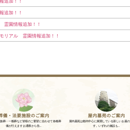
報追加！！
報追加！！
 霊園情報追加！！
モリアル 霊園情報追加！！
葬儀・法要施設のご案内
屋内墓苑のご案内
家族葬・一般葬など皆様のご要望に合わせて各種葬
屋内墓苑は都内中心に展開している新しいお墓の
儀が行えます お通夜から告…
す。いずれの施設も…