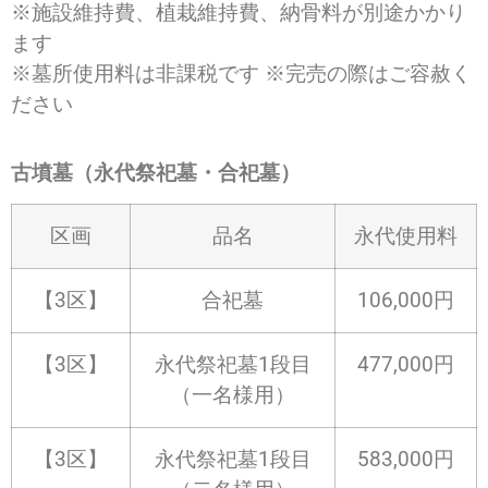
※施設維持費、植栽維持費、納骨料が別途かかり
ます
※墓所使用料は非課税です ※完売の際はご容赦く
ださい
古墳墓（永代祭祀墓・合祀墓）
区画
品名
永代使用料
【3区】
合祀墓
106,000
円
【3区】
永代祭祀墓1段目
477,000
円
（一名様用）
【3区】
永代祭祀墓1段目
583,000
円