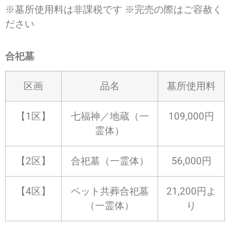
※墓所使用料は非課税です ※完売の際はご容赦く
ださい
合祀墓
区画
品名
墓所使用料
【1区】
七福神／地蔵（一
109,000円
霊体）
【2区】
合祀墓（一霊体）
56,000円
【4区】
ペット共葬合祀墓
21,200円よ
（一霊体）
り