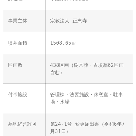
事業主体
宗教法人 正恵寺
墳墓面積
1508.65㎡
区画数
438区画（樹木葬・古墳墓62区画
含む）
付帯施設
管理棟・法要施設・休憩室・駐車
場・水場
墓地経営許可
第24-1号 変更届出書（令和6年7
月31日）