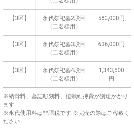
（二名様用）
【3区】
永代祭祀墓2段目
583,000
円
（二名様用）
【3区】
永代祭祀墓3段目
636,000
円
（二名様用）
【3区】
永代祭祀墓4段目
1,343,500
（二名様用）
円
※納骨料、墓誌彫刻料、植栽維持費が別途かかり
ます
※永代使用料は非課税です ※完売の際はご容赦く
ださい