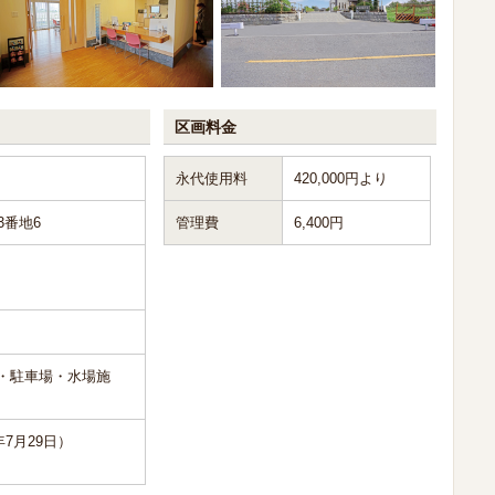
区画料金
永代使用料
420,000円より
3番地6
管理費
6,400円
・駐車場・水場施
年7月29日）