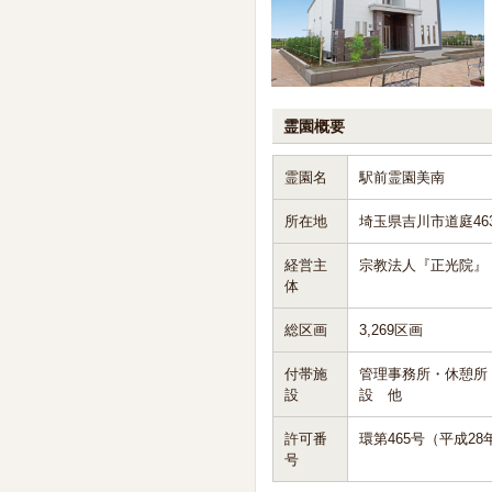
霊園概要
霊園名
駅前霊園美南
所在地
埼玉県吉川市道庭46
経営主
宗教法人『正光院』
体
総区画
3,269区画
付帯施
管理事務所・休憩所
設
設 他
許可番
環第465号（平成28
号