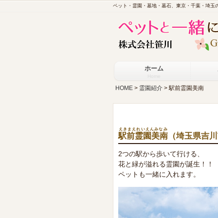
ペット・霊園・墓地・墓石、東京・千葉・埼玉
ホーム
Home
HOME
>
霊園紹介
> 駅前霊園美南
えきまえれいえんみなみ
駅前霊園美南
（埼玉県吉川
2つの駅から歩いて行ける、
花と緑が溢れる霊園が誕生！！
ペットも一緒に入れます。