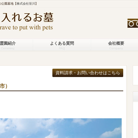
の公園墓地【
株式会社笹川
】
霊園紹介
よくある質問
会社概要
Cemetery
FAQ
Company
市）