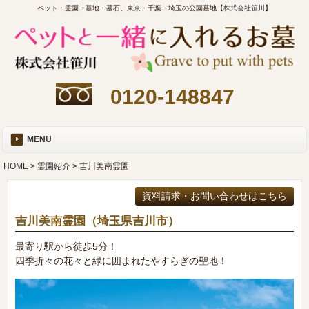
ペット・霊園・墓地・墓石、東京・千葉・埼玉の公園墓地【
株式会社笹川
】
0120-148847
MENU
HOME
>
霊園紹介
> 吉川美南霊園
吉川美南霊園
（埼玉県吉川市）
最寄り駅から徒歩5分！
四季折々の花々と緑に囲まれたやすらぎの聖地！