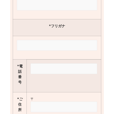
*フリガナ
*電
話
番
号
*ご
〒
住
所