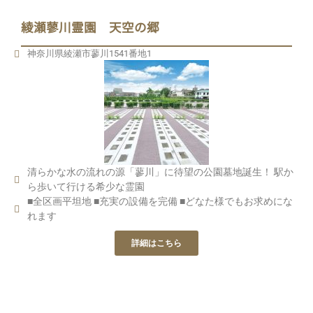
綾瀬蓼川霊園 天空の郷
神奈川県綾瀬市蓼川1541番地1
清らかな水の流れの源「蓼川」に待望の公園墓地誕生！ 駅か
ら歩いて行ける希少な霊園
■全区画平坦地 ■充実の設備を完備 ■どなた様でもお求めにな
れます
詳細はこちら